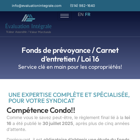
contenu
principal
info@evaluationintegrale.com
(514) 982-1640
EN
FR
Fonds de prévoyance / Carnet
d’entretien / Loi 16
Service clé en main pour les copropriétés!
UNE EXPERTISE COMPLÈTE ET SPÉCIALISÉE,
POUR VOTRE SYNDICAT
Compétence Condo!!
Comme vous le savez peut-être, le règlement final lié à la
loi
16
a été publié le
30 juillet 2025
, après plus de cinq années
d’attente.
Dorénavant, il est
obligatoire d’obtenir une étude du fonds